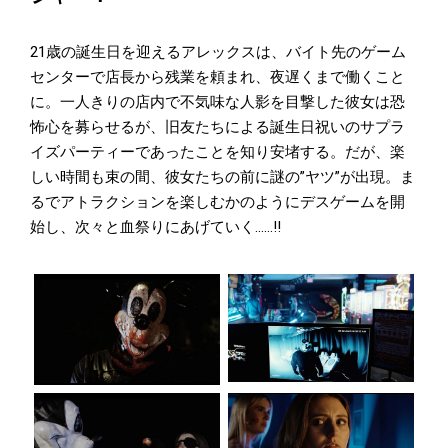
21歳の誕生日を迎えるアレックスは、バイト先のゲーム
センターで店長から残業を頼まれ、夜遅くまで働くこと
に。一人きりの店内で不気味な人影を目撃した彼女は恐
怖心を募らせるが、旧友たちによる誕生日祝いのサプラ
イズパーティーであったことを知り安堵する。だが、楽
しい時間も束の間、彼女たちの前に謎の”ヤツ”が出現。ま
るでアトラクションを楽しむかのようにデスゲームを開
始し、次々と血祭りにあげていく......!!