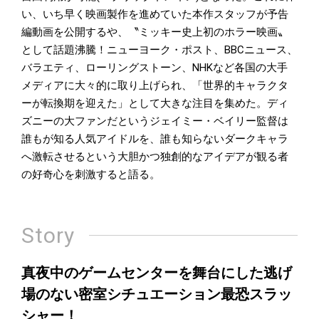
い、いち早く映画製作を進めていた本作スタッフが予告
編動画を公開するや、〝ミッキー史上初のホラー映画〟
として話題沸騰！ニューヨーク・ポスト、BBCニュース、
バラエティ、ローリングストーン、NHKなど各国の大手
メディアに大々的に取り上げられ、「世界的キャラクタ
ーが転換期を迎えた」として大きな注目を集めた。ディ
ズニーの大ファンだというジェイミー・ベイリー監督は
誰もが知る人気アイドルを、誰も知らないダークキャラ
へ激転させるという大胆かつ独創的なアイデアが観る者
の好奇心を刺激すると語る。
Story
真夜中のゲームセンターを舞台にした逃げ
場のない密室シチュエーション最恐スラッ
シャー！