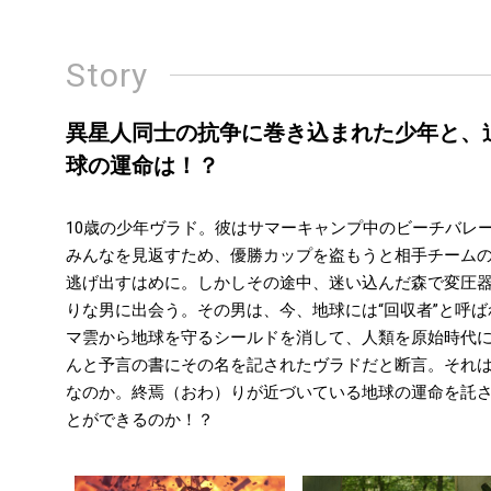
Story
異星人同士の抗争に巻き込まれた少年と、
球の運命は！？
10歳の少年ヴラド。彼はサマーキャンプ中のビーチバレ
みんなを見返すため、優勝カップを盗もうと相手チーム
逃げ出すはめに。しかしその途中、迷い込んだ森で変圧器
りな男に出会う。その男は、今、地球には“回収者”と呼
マ雲から地球を守るシールドを消して、人類を原始時代
んと予言の書にその名を記されたヴラドだと断言。それ
なのか。終焉（おわ）りが近づいている地球の運命を託
とができるのか！？