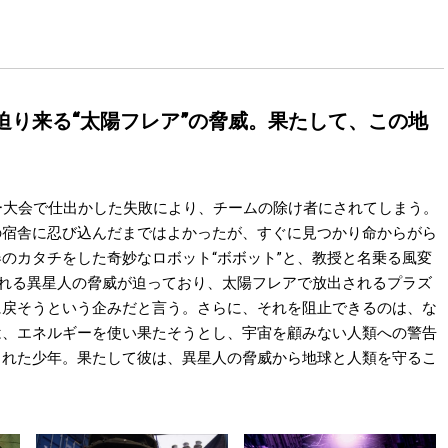
迫り来る“太陽フレア”の脅威。果たして、この地
ー大会で仕出かした失敗により、チームの除け者にされてしまう。
の宿舎に忍び込んだまではよかったが、すぐに見つかり命からがら
のカタチをした奇妙なロボット“ボボット”と、教授と名乗る風変
ばれる異星人の脅威が迫っており、太陽フレアで放出されるプラズ
に戻そうという企みだと言う。さらに、それを阻止できるのは、な
は、エネルギーを使い果たそうとし、宇宙を顧みない人類への警告
された少年。果たして彼は、異星人の脅威から地球と人類を守るこ