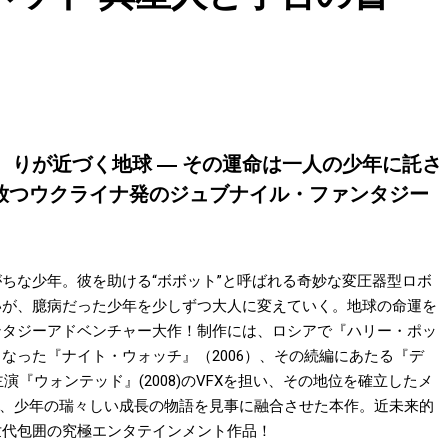
りが近づく地球 ― その運命は一人の少年に託さ
が放つウクライナ発のジュブナイル・ファンタジー
ちな少年。彼を助ける“ボボット”と呼ばれる奇妙な変圧器型ロボ
いが、臆病だった少年を少しずつ大人に変えていく。地球の命運を
ンタジーアドベンチャー大作！制作には、ロシアで『ハリー・ポッ
なった『ナイト・ウォッチ』（2006）、その続編にあたる『デ
演『ウォンテッド』(2008)のVFXを担い、その地位を確立したメ
と、少年の瑞々しい成長の物語を見事に融合させた本作。近未来的
世代包囲の究極エンタテインメント作品！