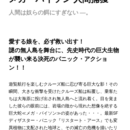
人間は奴らの餌にすぎない ―。
愛する娘を、必ず救い出す！
謎の無人島を舞台に、先史時代の巨大生物
が襲い来る決死のパニック・アクショ
ン！！
遊覧航行を楽しむクルーズ船に忍び寄る巨大な影！その
瞬間、大きな衝撃を受けたクルーズ船は転覆し、乗客た
ちは大海原に投げ出され無人島へと流れ着く。目を覚ま
した彼らの眼前には、岩場の陰から現れた想像を絶する
巨大蛇≪メガ・パイソン≫の姿があった・・・。最新SF
ディザスター・パニック『リスタート・アース』でも変
異植物に支配された地球と、その滅亡の危機を描いたリ