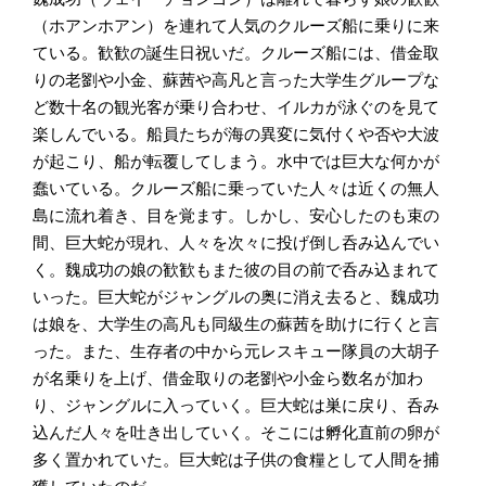
（ホアンホアン）を連れて人気のクルーズ船に乗りに来
ている。歓歓の誕生日祝いだ。クルーズ船には、借金取
りの老劉や小金、蘇茜や高凡と言った大学生グループな
ど数十名の観光客が乗り合わせ、イルカが泳ぐのを見て
楽しんでいる。船員たちが海の異変に気付くや否や大波
が起こり、船が転覆してしまう。水中では巨大な何かが
蠢いている。クルーズ船に乗っていた人々は近くの無人
島に流れ着き、目を覚ます。しかし、安心したのも束の
間、巨大蛇が現れ、人々を次々に投げ倒し呑み込んでい
く。魏成功の娘の歓歓もまた彼の目の前で呑み込まれて
いった。巨大蛇がジャングルの奥に消え去ると、魏成功
は娘を、大学生の高凡も同級生の蘇茜を助けに行くと言
った。また、生存者の中から元レスキュー隊員の大胡子
が名乗りを上げ、借金取りの老劉や小金ら数名が加わ
り、ジャングルに入っていく。巨大蛇は巣に戻り、呑み
込んだ人々を吐き出していく。そこには孵化直前の卵が
多く置かれていた。巨大蛇は子供の食糧として人間を捕