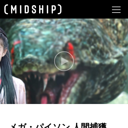
About
メガ・パイソン 人間捕獲