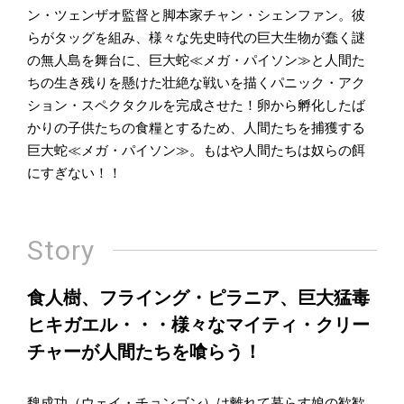
ン・ツェンザオ監督と脚本家チャン・シェンファン。彼
らがタッグを組み、様々な先史時代の巨大生物が蠢く謎
の無人島を舞台に、巨大蛇≪メガ・パイソン≫と人間た
ちの生き残りを懸けた壮絶な戦いを描くパニック・アク
ション・スペクタクルを完成させた！卵から孵化したば
かりの子供たちの食糧とするため、人間たちを捕獲する
巨大蛇≪メガ・パイソン≫。もはや人間たちは奴らの餌
にすぎない！！
Story
食人樹、フライング・ピラニア、巨大猛毒
ヒキガエル・・・様々なマイティ・クリー
チャーが人間たちを喰らう！
魏成功（ウェイ・チョンゴン）は離れて暮らす娘の歓歓