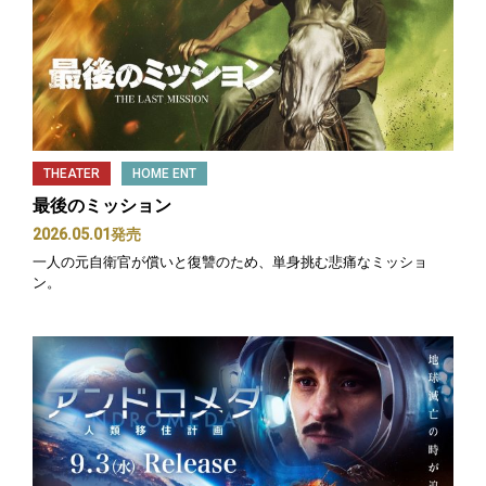
THEATER
HOME ENT
最後のミッション
2026.05.01発売
一人の元自衛官が償いと復讐のため、単身挑む悲痛なミッショ
ン。