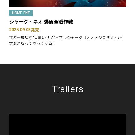
HOME ENT
シャーク・ネオ 爆破全滅作戦
2025.09.03発売
世界一獰猛な“人喰いザメ”＝ブルシャーク《オオメジロザメ》が、
大群となってやってくる！
Trailers