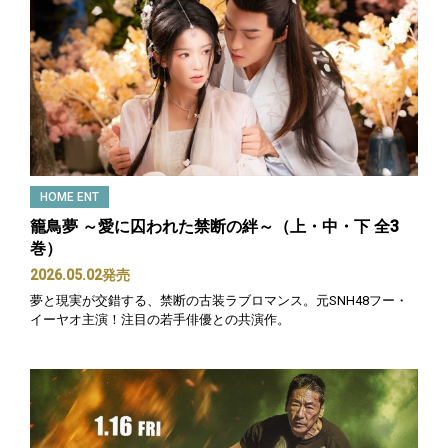
HOME ENT
籠鳥夢 ～愛に囚われた禁断の絆～（上・中・下 全3
巻）
2026.05.02発売
夢と現実が交錯する、禁断の古装ラブロマンス。元SNH48フー・
イーヤオ主演！注目の若手俳優との共演作。