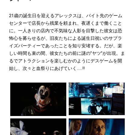
21歳の誕生日を迎えるアレックスは、バイト先のゲーム
センターで店長から残業を頼まれ、夜遅くまで働くこと
に。一人きりの店内で不気味な人影を目撃した彼女は恐
怖心を募らせるが、旧友たちによる誕生日祝いのサプラ
イズパーティーであったことを知り安堵する。だが、楽
しい時間も束の間、彼女たちの前に謎の”ヤツ”が出現。ま
るでアトラクションを楽しむかのようにデスゲームを開
始し、次々と血祭りにあげていく......!!