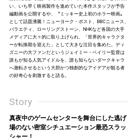
い、いち早く映画製作を進めていた本作スタッフが予告
編動画を公開するや、〝ミッキー史上初のホラー映画〟
として話題沸騰！ニューヨーク・ポスト、BBCニュース、
バラエティ、ローリングストーン、NHKなど各国の大手
メディアに大々的に取り上げられ、「世界的キャラクタ
ーが転換期を迎えた」として大きな注目を集めた。ディ
ズニーの大ファンだというジェイミー・ベイリー監督は
誰もが知る人気アイドルを、誰も知らないダークキャラ
へ激転させるという大胆かつ独創的なアイデアが観る者
の好奇心を刺激すると語る。
Story
真夜中のゲームセンターを舞台にした逃げ
場のない密室シチュエーション最恐スラッ
シャー！