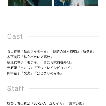
Cast
菅田将暉「仮面ライダーW」『麒麟の翼～劇場版・新参者』
木下美咲「私立バカレア高校」
篠原友希子「モテキ」「まほろ駅前番外地」
光石研『ヒミズ』『アウトレイジビヨンド』
田中裕子『火火』『はじまりのみち』
Staff
監督：青山真治『EUREKA ユリイカ』『東京公園』