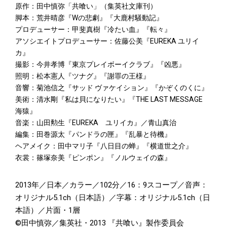
原作：田中慎弥「共喰い」（集英社文庫刊）
脚本：荒井晴彦『Wの悲劇』『大鹿村騒動記』
プロデューサー：甲斐真樹『冷たい血』『転々』
アソシエイトプロデューサー：佐藤公美『EUREKA ユリイ
カ』
撮影：今井孝博『東京プレイボーイクラブ』『凶悪』
照明：松本憲人『ツナグ』『謝罪の王様』
音響：菊池信之『サッド ヴァケイション』『かぞくのくに』
美術：清水剛『私は貝になりたい』『THE LAST MESSAGE
海猿』
音楽：山田勲生『EUREKA ユリイカ』／青山真治
編集：田巻源太『パンドラの匣』『乱暴と待機』
ヘアメイク：田中マリ子『八日目の蝉』『横道世之介』
衣裳：篠塚奈美『ピンポン』『ノルウェイの森』
2013年／日本／カラー／102分／16：9スコープ／音声：
オリジナル5.1ch（日本語）／字幕：オリジナル5.1ch（日
本語）／片面・1層
©田中慎弥／集英社・2013 『共喰い』製作委員会