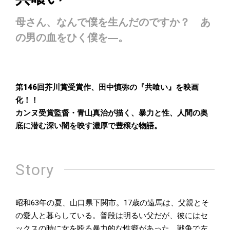
母さん、なんで僕を生んだのですか？ あ
の男の血をひく僕を―。
第146回芥川賞受賞作、田中慎弥の『共喰い』を映画
化！！
カンヌ受賞監督・青山真治が描く、暴力と性、人間の奥
底に潜む深い闇を映す濃厚で豊穣な物語。
Story
昭和63年の夏、山口県下関市。17歳の遠馬は、父親とそ
の愛人と暮らしている。普段は明るい父だが、彼にはセ
ックスの時に女を殴る暴力的な性癖があった。戦争で左