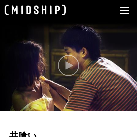
About
共喰い