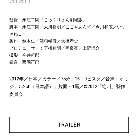
Staff
監督：永江二朗『こっくりさん劇場版』
脚本：永江二朗／大川裕明／ここやあんず／今川和広／いつ
きねこ
製作：鈴木仁／酒匂暢彦／大橋孝史
プロデューサー：下橋伸明／岡良亮／上野境介
撮影：今井哲郎
録音：西岡正巳
2012年／日本／カラー／75分／16：9ビスタ／音声：オリ
ジナル2ch（日本語）／片面・1層／©2012「絶叫」製作
委員会
TRAILER