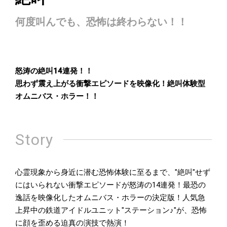
何度叫んでも、恐怖は終わらない！！
怒涛の絶叫14連発！！
思わず震え上がる衝撃エピソードを映像化！絶叫体験型
オムニバス・ホラー！！
Story
心霊現象から身近に潜む恐怖体験に至るまで、"絶叫"せず
にはいられない衝撃エピソードが怒涛の14連発！最恐の
逸話を映像化したオムニバス・ホラーの決定版！人気急
上昇中の鉄道アイドルユニット"ステーション♪"が、恐怖
に顔を歪める迫真の演技で熱演！