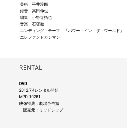
美術：平井淳郎
録音：高田伸也
編集：小野寺拓也
音楽：石塚徹
エンディング・テーマ：「パワー・イン・ザ・ワールド」
エレファントカシマシ
RENTAL
DVD
2012.7.4レンタル開始
MPD-10281
映像特典：劇場予告篇
・販売元：ミッドシップ