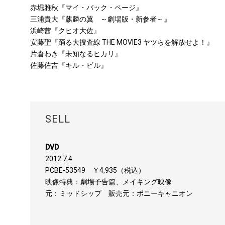
赤堀雅秋『マイ・バック・ページ』
三浦貴大『麒麟の翼 ～劇場版・新参者～』
浜崎茜『クヒオ大佐』
安藤聖『踊る大捜査線 THE MOVIE3 ヤツらを解放せよ！』
片倉わき『未知なるヒカリ』
佐藤佐吉『キル・ビル』
SELL
DVD
2012.7.4
PCBE-53549 ￥4,935（税込）
映像特典：劇場予告篇、メイキング映像
元：ミッドシップ 販売元：ポニーキャニオン