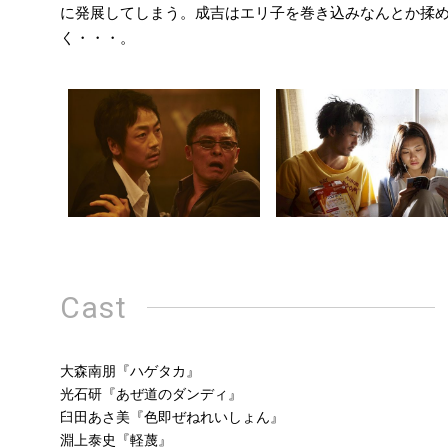
に発展してしまう。成吉はエリ子を巻き込みなんとか揉
く・・・。
Cast
大森南朋『ハゲタカ』
光石研『あぜ道のダンディ』
臼田あさ美『色即ぜねれいしょん』
淵上泰史『軽蔑』