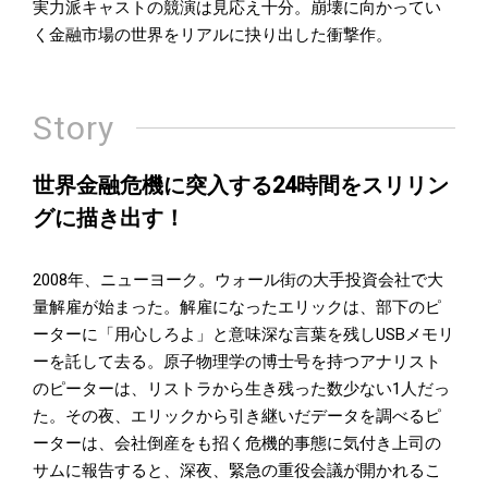
実力派キャストの競演は見応え十分。崩壊に向かってい
く金融市場の世界をリアルに抉り出した衝撃作。
Story
世界金融危機に突入する24時間をスリリン
グに描き出す！
2008年、ニューヨーク。ウォール街の大手投資会社で大
量解雇が始まった。解雇になったエリックは、部下のピ
ーターに「用心しろよ」と意味深な言葉を残しUSBメモリ
ーを託して去る。原子物理学の博士号を持つアナリスト
のピーターは、リストラから生き残った数少ない1人だっ
た。その夜、エリックから引き継いだデータを調べるピ
ーターは、会社倒産をも招く危機的事態に気付き上司の
サムに報告すると、深夜、緊急の重役会議が開かれるこ