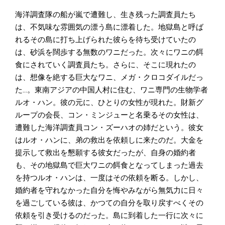
海洋調査隊の船が嵐で遭難し、生き残った調査員たち
は、不気味な雰囲気の漂う島に漂着した。地獄島と呼ば
れるその島に打ち上げられた彼らを待ち受けていたの
は、砂浜を闊歩する無数のワニだった。次々にワニの餌
食にされていく調査員たち。さらに、そこに現れたの
は、想像を絶する巨大なワニ、メガ・クロコダイルだっ
た…。東南アジアの中国人村に住む、ワニ専門の生物学者
ルオ・ハン。彼の元に、ひとりの女性が現れた。財新グ
ループの会長、コン・ミンジューと名乗るその女性は、
遭難した海洋調査員コン・ズーハオの姉だという。彼女
はルオ・ハンに、弟の救出を依頼しに来たのだ。大金を
提示して救出を懇願する彼女だったが、自身の婚約者
も、その地獄島で巨大ワニの餌食となってしまった過去
を持つルオ・ハンは、一度はその依頼を断る。しかし、
婚約者を守れなかった自分を悔やみながら無気力に日々
を過ごしている彼は、かつての自分を取り戻すべくその
依頼を引き受けるのだった。島に到着した一行に次々に