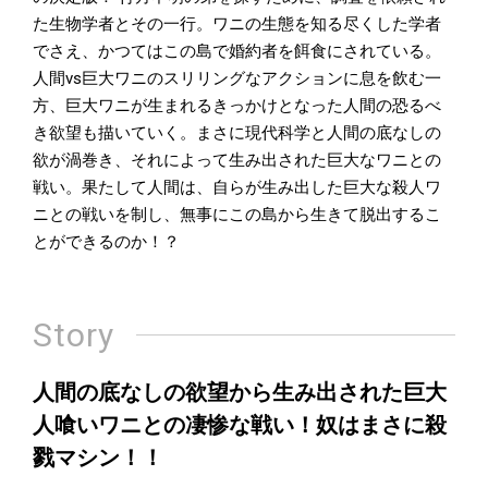
た生物学者とその一行。ワニの生態を知る尽くした学者
でさえ、かつてはこの島で婚約者を餌食にされている。
人間vs巨大ワニのスリリングなアクションに息を飲む一
方、巨大ワニが生まれるきっかけとなった人間の恐るべ
き欲望も描いていく。まさに現代科学と人間の底なしの
欲が渦巻き、それによって生み出された巨大なワニとの
戦い。果たして人間は、自らが生み出した巨大な殺人ワ
ニとの戦いを制し、無事にこの島から生きて脱出するこ
とができるのか！？
Story
人間の底なしの欲望から生み出された巨大
人喰いワニとの凄惨な戦い！奴はまさに殺
戮マシン！！