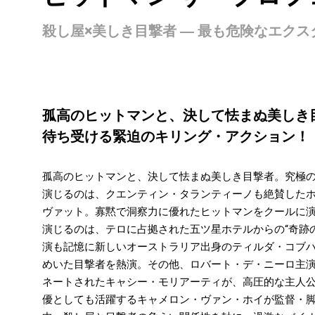
殺し屋×美しき目撃者 ― 最も危険なエクス
孤高のヒットマンと、決して怯まぬ美しき
待ち受ける緊迫のキリング・アクション！
孤高のヒットマンと、決して怯まぬ美しき目撃者。究極
演じるのは、クエンティン・タランティーノも絶賛したホ
ヴァット。寡黙で洞察力に優れたヒットマンをクールに
演じるのは、テロに占拠された五ツ星ホテルからの“奇跡の
演も記憶に新しいオーストラリア出身のティルダ・コブ
めいた目撃者を熱演。その他、ロバート・デ・ニーロ主演
ネートされたキャシー・モリアーティが、高圧的な主人
優としても活躍するキャメロン・ヴァン・ホイが監督・