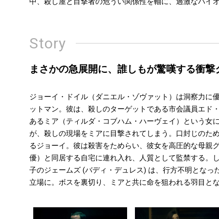
中、殺し屋と目撃者の危うい関係性を軸に、過激なバイ
Story
まさかの急展開に、誰しもが驚嘆する衝撃
ジョーイ・ドイル（ダニエル・ゾヴァット）は洞察力に
ットマン。彼は、殺しのターゲットである市会議員エド
あるミア（ティルダ・コブハム・ハーヴェイ）という女
が、殺しの現場をミアに目撃されてしまう。口封じのた
るジョーイ。彼は殺害をためらい、彼女を高圧的な母親
優）と同居する自宅に連れ入れ、人質として監禁する。
子のジェームズ (バディ・デュレス) は、行方不明とな
立場に。ボスを裏切り、ミアと共に命を狙われる羽目と