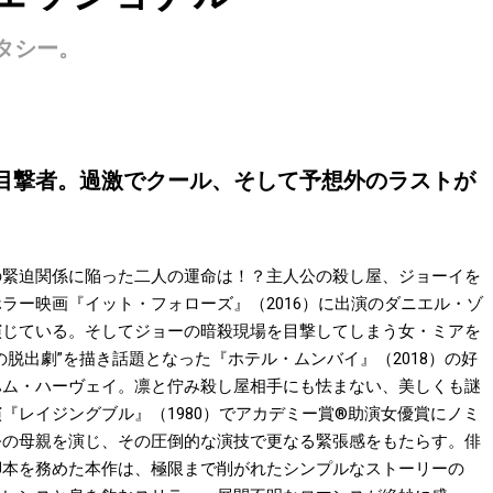
タシー。
目撃者。過激でクール、そして予想外のラストが
の緊迫関係に陥った二人の運命は！？主人公の殺し屋、ジョーイを
ラー映画『イット・フォローズ』（2016）に出演のダニエル・ゾ
演じている。そしてジョーの暗殺現場を目撃してしまう女・ミアを
脱出劇”を描き話題となった『ホテル・ムンバイ』（2018）の好
ハム・ハーヴェイ。凛と佇み殺し屋相手にも怯まない、美しくも謎
『レイジングブル』（1980）でアカデミー賞®助演女優賞にノミ
公の母親を演じ、その圧倒的な演技で更なる緊張感をもたらす。俳
脚本を務めた本作は、極限まで削がれたシンプルなストーリーの