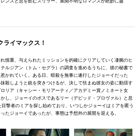
オレンスと息を飲むスリラー、展開不明なロマンスが絶妙に盛
クライマックス！
優れ慎重、与えられたミッションを的確にクリアしていく凄腕のヒ
・テルジアン（トム・セグラ）の調査を進めるうちに、彼の秘書で
に惹かれていく。ある日、暗殺を無事に遂行したジョーイだった
め抹殺しようと銃を突きつけるが、決して怯まぬ彼女の姿に動揺す
グロリア（キャシー・モリアーティ／アカデミー賞ノミネート女
しかし、ジョーイのボスであるリー（デビッド・プロヴァル）と息
った目撃者のミアを探し始めており、いつしかジョーイはミアを匿う
なったジョーイであったが、事態は予想外の展開を迎える。