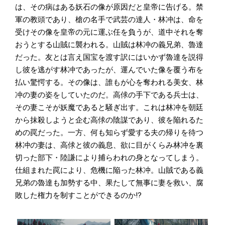
は、その病はある妖石の像が原因だと皇帝に告げる。禁
軍の教頭であり、槍の名手で武芸の達人・林冲は、命を
受けその像を皇帝の元に運ぶ任を負うが、道中それを奪
おうとする山賊に襲われる。山賊は林冲の義兄弟、魯達
だった。友とは言え国宝を渡す訳にはいかず魯達を説得
し彼を逃がす林冲であったが、運んでいた像を覆う布を
払い驚愕する。その像は、誰もが心を奪われる美女、林
冲の妻の姿をしていたのだ。高俅の手下である兵士は、
その妻こそが妖魔であると騒ぎ出す。これは林冲を朝廷
から抹殺しようと企む高俅の陰謀であり、彼を陥れるた
めの罠だった。一方、何も知らず愛する夫の帰りを待つ
林冲の妻は、高俅と彼の義息、欲に目がくらみ林冲を裏
切った部下・陸謙により捕らわれの身となってしまう。
仕組まれた罠により、危機に陥った林冲。山賊である義
兄弟の魯達も加勢する中、果たして無事に妻を救い、腐
敗した権力を制すことができるのか!?