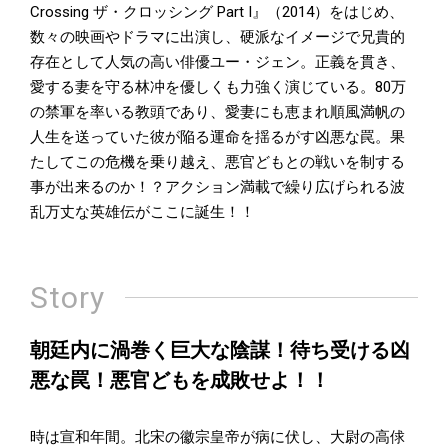
Crossing ザ・クロッシング Part I』（2014）をはじめ、
数々の映画やドラマに出演し、硬派なイメージで兄貴的
存在として人気の高い俳優ユー・ジェン。正義を貫き、
愛する妻を守る林冲を優しくも力強く演じている。80万
の禁軍を率いる教頭であり、愛妻にも恵まれ順風満帆の
人生を送っていた彼が陥る運命を揺るがす凶悪な罠。果
たしてこの危機を乗り越え、悪官どもとの戦いを制する
事が出来るのか！？アクション満載で繰り広げられる波
乱万丈な英雄伝がここに誕生！！
Story
朝廷内に渦巻く巨大な陰謀！待ち受ける凶
悪な罠！悪官どもを成敗せよ！！
時は宣和年間。北宋の徽宗皇帝が病に伏し、大尉の高俅