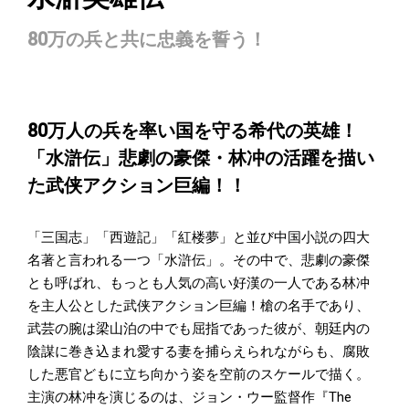
80万の兵と共に忠義を誓う！
80万人の兵を率い国を守る希代の英雄！
「水滸伝」悲劇の豪傑・林冲の活躍を描い
た武侠アクション巨編！！
「三国志」「西遊記」「紅楼夢」と並び中国小説の四大
名著と言われる一つ「水滸伝」。その中で、悲劇の豪傑
とも呼ばれ、もっとも人気の高い好漢の一人である林冲
を主人公とした武侠アクション巨編！槍の名手であり、
武芸の腕は梁山泊の中でも屈指であった彼が、朝廷内の
陰謀に巻き込まれ愛する妻を捕らえられながらも、腐敗
した悪官どもに立ち向かう姿を空前のスケールで描く。
主演の林冲を演じるのは、ジョン・ウー監督作『The