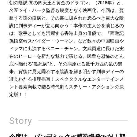
朝の陰謀 闇の四天王と黄金のドラゴン』（2018年）と、
名匠ツイ・ハーク監督も幾度となく映画化。今回は、蔓
延する謎の疫病と、その裏に隠された恐るべき巨大な陰
謀に判事ディーが立ち向かう！本作の主人公を演じるの
は、歌手としても活躍する香港出身の俳優で、『西遊記
孫悟空vsスパイダー・ウーマン』など数々の中国映画や
ドラマに出演するベニー・チャン。文武両道に長けた実
在のヒーローを新たな魅力で演じる。民衆を恐怖のどん
底へ陥れる“黒死病”と、その病原たる数千万匹の鼠の襲
来。背後に見え隠れする陰謀を解き明かす判事ディーの
冴えわたる推理描写！スペクタクルなエンターテインメ
ント要素満載で贈る時代劇ミステリー・アクションの決
定版！！
Story
今度は、パンデミック≪感染爆発≫だ！襲