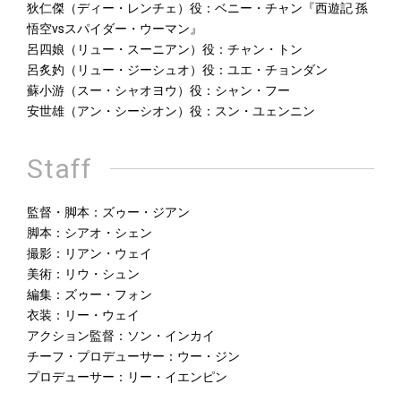
狄仁傑（ディー・レンチェ）役：ベニー・チャン『西遊記 孫
悟空vsスパイダー・ウーマン』
呂四娘（リュー・スーニアン）役：チャン・トン
呂炙妁（リュー・ジーシュオ）役：ユエ・チョンダン
蘇小游（スー・シャオヨウ）役：シャン・フー
安世雄（アン・シーシオン）役：スン・ユェンニン
Staff
監督・脚本：ズゥー・ジアン
脚本：シアオ・シェン
撮影：リアン・ウェイ
美術：リウ・シュン
編集：ズゥー・フォン
衣装：リー・ウェイ
アクション監督：ソン・インカイ
チーフ・プロデューサー：ウー・ジン
プロデューサー：リー・イエンピン