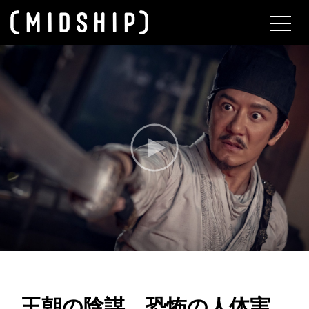
About
王朝の陰謀 恐怖の人体実