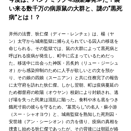
い来る数千万の病原鼠の大群と、謎の“黒死
病”とは！？
并州の法曹、狄仁傑（ディー・レンチェ）は、楊（ヤ
ン）太守から城南監獄に捕らえられている囚人の移送を
命じられる。その監獄では、鼠の大群によって黒死病と
呼ばれる疫病が発生し、町中に広まっているためだっ
た。移送中に出会った神医・呂炙妁（リュー・ジーシュ
オ）から感染抑制のために人手が欲しいとの文を預か
り、その娘の四娘（スーニアン）と共に任務完了の報告
に太守府を訪れた狄仁傑。しかし翌朝、町は疫病蔓延の
ため都督府の欧陽（オウヤン）校尉により封鎖され、逃
げ場を失った民衆は混乱に陥った。食料や水も底をつき
餓死寸前の彼らを守るため、“墓荒らし”の名人・蘇小游
（スー・シャオヨウ）と、城南監獄を熟知した死刑囚・
安世雄（アン・シーシオン）の力を借り、疫病の真相を
捜査し始める狄仁傑であったが、その背後には朝廷が絡