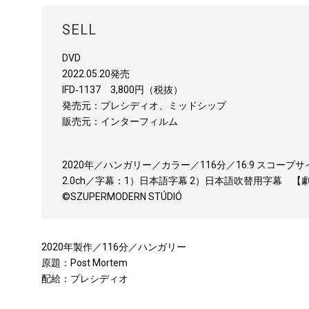
SELL
DVD
2022.05.20発売
IFD‐1137 3,800円（税抜）
発売元：プレシディオ、ミッドシップ
販売元：インターフィルム
2020年／ハンガリー／カラー／116分／16:9 スコープ
2.0ch／字幕：1）日本語字幕 2）日本語吹替用字幕 
©SZUPERMODERN STÚDIÓ
2020年製作／116分／ハンガリー
原題：Post Mortem
配給：プレシディオ