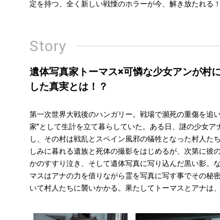
定を持つ、全く新しい戦慄のホラーが今、解き放たれる
Story
遺体写真家トーマス×可憐な少女アンが村
した真実とは！？
第一次世界大戦後のハンガリー。戦場で瀕死の重傷を追い
家”として生計を立て暮らしていた。ある日、謎の少女ア
し、その村は戦乱とスペイン風邪の犠牲となった村人た
しみに暮れる遺族と死体の撮影をはじめるが、次第に彼
かのすすり泣き、そして遺体写真に写り込んだ黒い影。
マスはアナの力を借りながら霊を写真に写す事でその秘
いて村人たちに襲いかかる。果たしてトーマスとアナは