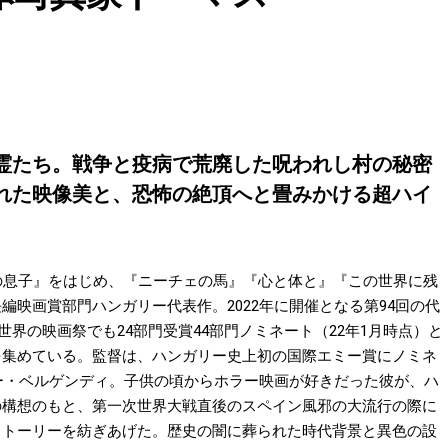
霊たち。戦争と疫病で荒廃した呪われし村の秘密
れた映像美と、恐怖の絶頂へと畳みかける超ハイ
の息子』をはじめ、『ニーチェの馬』『心と体と』『この世界に残
映画賞部門ハンガリー代表作。2022年に開催となる第94回の代
界の映画祭でも24部門受賞44部門ノミネート（22年1月時点）と
を集めている。監督は、ハンガリー史上初の国際エミー賞にノミネ
ーター・ベルゲンディ。子供の頃からホラー映画が好きだった彼が、ハ
の構想のもと、第一次世界大戦直後のスペイン風邪の大流行の際に
ストーリーを紡ぎあげた。歴史の闇に葬られた時代背景と異色の設