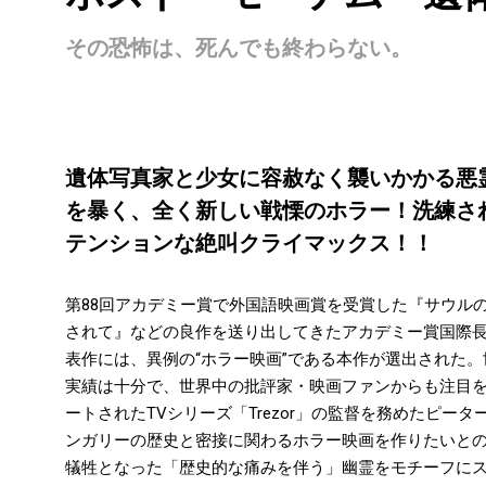
その恐怖は、死んでも終わらない。
遺体写真家と少女に容赦なく襲いかかる悪
を暴く、全く新しい戦慄のホラー！洗練さ
テンションな絶叫クライマックス！！
第88回アカデミー賞で外国語映画賞を受賞した『サウル
されて』などの良作を送り出してきたアカデミー賞国際長編
表作には、異例の“ホラー映画”である本作が選出された。世
実績は十分で、世界中の批評家・映画ファンからも注目
ートされたTVシリーズ「Trezor」の監督を務めたピ
ンガリーの歴史と密接に関わるホラー映画を作りたいと
犠牲となった「歴史的な痛みを伴う」幽霊をモチーフに