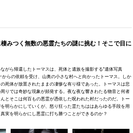
！
に棲みつく無数の悪霊たちの謎に挑む！そこで目に
ながら帰還したトーマスは、死体と遺族を撮影する”遺体写真
ナからの依頼を受け、山奥の小さな村へと向かったトーマス。しか
ちの死体が放置されたままの凄惨な有り様であった。トーマスは悲
の周りでは奇妙な現象が頻発する。夜な夜な響きわたる物音と何者
なんとそこは何百もの悪霊が憑依した呪われた村だったのだ。トー
密を明らかにしていくが、怒り狂った霊たちははあらゆる手段を用
、真実を明らかにし悪霊に打ち勝つことができるのか？