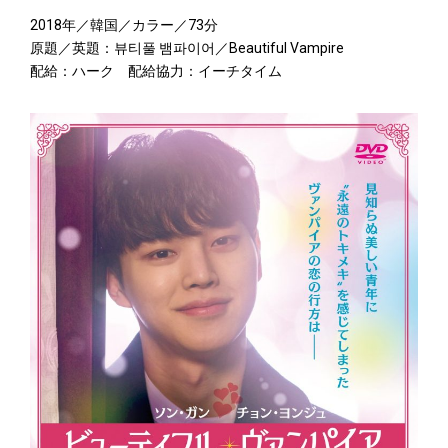
2018年／韓国／カラー／73分
原題／英題：뷰티풀 뱀파이어／Beautiful Vampire
配給：ハーク 配給協力：イーチタイム