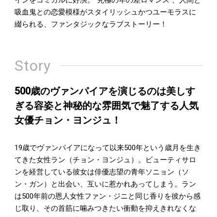
インをコミカルに好演。“究極の年の差ロマンス”、人間と
吸血鬼との恋愛模様がスタイリッシュかつユーモラスに
綴られる、ファンタジックなラブストーリー！
Story
500歳のヴァンパイアを演じるのは美しす
ぎる容姿と神秘的な雰囲気で魅了する人気
女優チョン・ヨンジュ！
19歳でヴァンパイアになって以来500年という歳月を生き
てきた女性ラン（チョン・ヨンジュ）。ビューティサロ
ンを経営している彼女は俳優志望の青年ソニョン（ソ
ン・ガン）と出会い、互いに惹かれあってしまう。ラン
は500年前の恩人女性ファン・ジニと同じ香りを彼から感
じ取り、その首筋に噛みつきたい衝動を抑えきれなくな