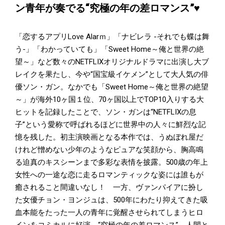
ン青年が奏でる“究極の年の差ロマンス”♥
「恋するアプリLove Alarｍ」「ナビレラ -それでも蝶は舞
う-」「わかっていても」「Sweet Home～俺と世界の絶
望～」など数々のNETFLIXオリジナルドラマに出演し大ブ
レイクを果たし、今や“国宝級イケメン”として大人気の俳
優ソン・ガン。なかでも「Sweet Home～俺と世界の絶望
～」が海外10ヶ国１位、70ヶ国以上でTOP10入りする大
ヒットを記録したことで、ソン・ガンは“NETFLIXの息
子”という愛称で呼ばれるほどに世界中の人々に鮮烈な記
憶を残した。初主演映画となる本作では、うぬぼれ屋だ
けれど憎めない少年のようなピュアな笑顔から、胸高鳴
る迫真のキスシーンまで多彩な表情を披露。500歳の年上
女性への一途な恋に走るロマンティックな姿には誰もが
癒されること間違いなし！ 一方、ヴァンパイアに扮し
た女優チョン・ヨンジュは、500年にわたり抑えてきた吸
血本能をたった一人の青年に覚醒させられてしまうヒロ