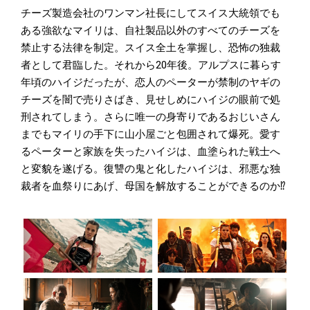
チーズ製造会社のワンマン社長にしてスイス大統領でも
ある強欲なマイリは、自社製品以外のすべてのチーズを
禁止する法律を制定。スイス全土を掌握し、恐怖の独裁
者として君臨した。それから20年後。アルプスに暮らす
年頃のハイジだったが、恋人のペーターが禁制のヤギの
チーズを闇で売りさばき、見せしめにハイジの眼前で処
刑されてしまう。さらに唯一の身寄りであるおじいさん
までもマイリの手下に山小屋ごと包囲されて爆死。愛す
るペーターと家族を失ったハイジは、血塗られた戦士へ
と変貌を遂げる。復讐の鬼と化したハイジは、邪悪な独
裁者を血祭りにあげ、母国を解放することができるのか⁉