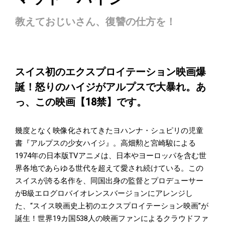
教えておじいさん、復讐の仕方を！
スイス初のエクスプロイテーション映画爆
誕！怒りのハイジがアルプスで大暴れ。あ
っ、この映画【18禁】です。
幾度となく映像化されてきたヨハンナ・シュピリの児童
書『アルプスの少女ハイジ』。高畑勲と宮崎駿による
1974年の日本版TVアニメは、日本やヨーロッパを含む世
界各地であらゆる世代を超えて愛され続けている。この
スイスが誇る名作を、同国出身の監督とプロデューサー
がB級エログロバイオレンスバージョンにアレンジし
た、“スイス映画史上初のエクスプロイテーション映画”が
誕生！世界19カ国538人の映画ファンによるクラウドファ