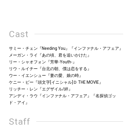
Cast
サミー・チェン『Needing You』『インファナル・アフェア』
メーガン・ライ『あの頃、君を追いかけた』
リー・シャオフォン『芳華-Youth-』
リウ・ルイチー『台北の朝、僕は恋をする』
ウー・イエンシュー『妻の愛、娘の時』
ケニー・ビー『頭文字[イニシャル]Ｄ THE MOVIE』
リッチー・レン『エグザイル/絆』
アンディ・ラウ『インファナル・アフェア』『名探偵ゴッ
ド・アイ』
Staff