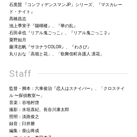
石黒賢 『コンフィデンスマンJP』シリーズ、『マスカレー
ド・ナイト』
髙橋昌志
池上季実子『陽暉楼』、『華の乱』
石田卓也『リアル鬼ごっこ』、『リアル鬼ごっこ２』
粟野如月
藤澤志帆『サヨナラCOLOR』、『わさび』
丸りおな「高嶺と花」、「歌舞伎町弁護人 凛花」
Staff
監督・脚本：六車俊治『恋人はスナイパー』、「クロステイ
ル 〜探偵教室〜」
音楽：谷地村啓
撮影：水垣喜紀、長谷川康太郎
照明：淡路俊之
録音：臼井勝
編集：柴山将成