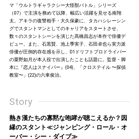
マ「ウルトラギャラクシー大怪獣バトル」シリーズ
（07）で主演を務めて以降、幅広い活躍を見せる南翔
太。アキラの復讐相手・大久保豪に、タカハシレーシン
グでスタントマンとしてのキャリアをスタートさせ、
数々のスタントシーンを演じた髙橋昌志が本作で俳優デ
ビュー。また、石黒賢、池上季実子、石田卓也ら実力派
俳優が圧倒的存在感を示し、D1ドリフトプロドライバー
の粟野如月が本人役で出演したことも話題に。監督・脚
本に『恋人はスナイパー』(04)、「クロステイル 〜探偵
教室〜」(22)の六車俊治。
Story
熱き漢たちの寡黙な咆哮が聴こえるか？因
縁のスタント≪ジャンピング・ロール・オ
ーバー・シー・ダイブ≫