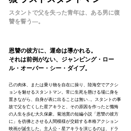
スタントで父を失った青年は、ある男に復
讐を誓う―。
恩讐の彼方に、運命は導かれる。
それは前例がない、ジャンピング・ロー
ル・オーバー・シー・ダイブ。
己の肉体、または乗り物を自在に操り、陸海空でアクシ
ョンを魅せるスタントマン。常に生死を懸ける場に身を
置きながら、自身が表に出ることは無い…。スタントの事
故で父を亡くした星アキラと、その原因を作ったと懺悔
の人生を歩む大久保豪。菊池寛の短編小説「恩讐の彼方
に」を彷彿とさせる人間模様が交錯する本格アクション
映画が誕生した。主人公・星アキラを演じるのは、ドラ