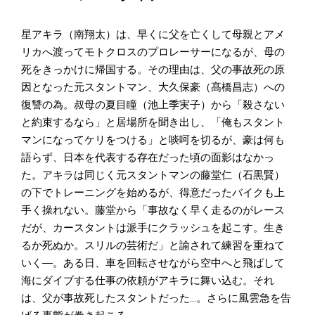
星アキラ（南翔太）は、早くに父を亡くして母親とアメ
リカへ渡ってモトクロスのプロレーサーになるが、母の
死をきっかけに帰国する。その理由は、父の事故死の原
因となった元スタントマン、大久保豪（髙橋昌志）への
復讐の為。叔母の夏目瞳（池上季実子）から「殺さない
と約束するなら」と居場所を聞き出し、「俺もスタント
マンになってケリをつける」と啖呵を切るが、豪は何も
語らず、日本を代表する存在だった頃の面影はなかっ
た。アキラは同じく元スタントマンの藤堂仁（石黒賢）
の下でトレーニングを始めるが、得意だったバイクも上
手く操れない。藤堂から「事故なく早く走るのがレース
だが、カースタントは派手にクラッシュを起こす。生き
るか死ぬか。スリルの芸術だ」と諭されて練習を重ねて
いく―。ある日、車を回転させながら空中へと飛ばして
海にダイブする仕事の依頼がアキラに舞い込む。それ
は、父が事故死したスタントだった…。さらに風雲急を告