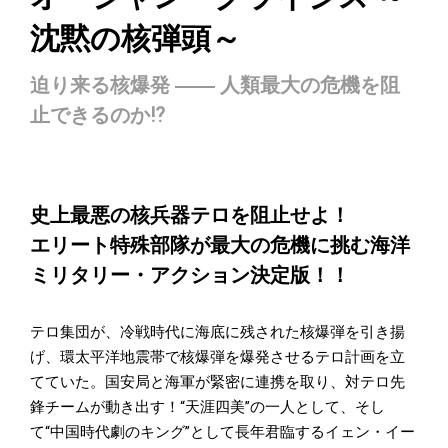
沈黙の核弾頭～
迫り来る核爆発 ―― 人類最大の危機を阻
止できるのか⁉
史上最悪の核兵器テロを阻止せよ！
エリート特殊部隊が最大の危機に挑む海洋
ミリタリー・アクション決定版！！
テロ集団が、冷戦時代に海底に残された核爆弾を引き揚
げ、環太平洋地震帯で核爆弾を爆発させるテロ計画を立
てていた。国安局と海軍が緊密に連携を取り、対テロ先
鋒チームが動き出す！“天涯四美”の一人として、そし
て“中国時代劇のキング”として長年君臨するイェン・イー