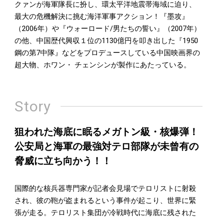
クァンが海軍隊長に扮し、環太平洋地震帯海域に迫り、
最大の危機解決に挑む海洋軍事アクション！『墨攻』
（2006年）や『ウォーロード/男たちの誓い』（2007年）
の他、中国歴代興収１位の1130億円を叩き出した『1950
鋼の第7中隊』などをプロデュースしている中国映画界の
超大物、ホワン・ チェンシンが製作にあたっている。
Story
狙われた海底に眠るメガトン級・核爆弾！
公安局と海軍の最強対テロ部隊が未曾有の
脅威に立ち向かう！！
国際的な核兵器専門家が記者会見場でテロリストに射殺
され、彼の鞄が盗まれるという事件が起こり、世界に緊
張が走る。テロリスト集団が冷戦時代に海底に残された