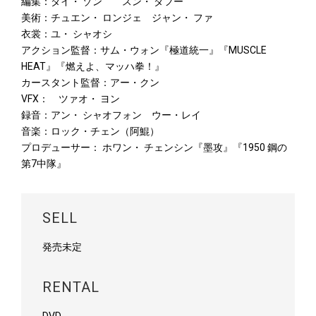
編集：ダイ・ ゾン スン・ ダフー
美術：チュエン・ ロンジェ ジャン・ ファ
衣裳：ユ・ シャオシ
アクション監督：サム・ウォン『極道統一』『MUSCLE
HEAT』『燃えよ、マッハ拳！』
カースタント監督：アー・クン
VFX： ツァオ・ ヨン
録音：アン・ シャオフォン ウー・レイ
音楽：ロック・チェン（阿鯤）
プロデューサー： ホワン・ チェンシン『墨攻』『1950 鋼の
第7中隊』
SELL
発売未定
RENTAL
DVD