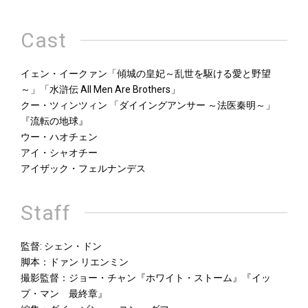
Cast
イェン・イークァン「傾城の皇妃～乱世を駆ける愛と野望
～」「水滸伝 All Men Are Brothers」
クー・ツィンツィン 「ダイイングアンサー ～法医秦明～」
『流転の地球』
ウー・ハオチェン
アイ・シャオチー
アイザック・フェルナンデス
Staff
監督: シェン・ドン
脚本：ドァン リエンミン
撮影監督：ジョー・チャン『ホワイト・ストーム』『イッ
プ・マン 最終章』