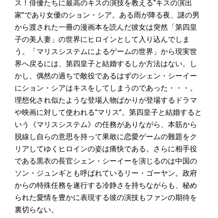
ス！俳優たちに最高のキスの演技を教える“キスの演出
家”であり女優のション・シア。ある雨が降る夜、謎の男
から渡された一冊の漫画本を読んだ彼女は突然「第四皇
子の美人妻」の世界にヒロインとして入り込んでしま
う。「マリスシステムによるゲームの世界」から現実世
界へ戻るには、第四皇子と結婚するしか方法はない。し
かし、偶然の過ちで敵役であるはずのシェン・シーイー
にション・シアはキスをしてしまうのであった・・・。
理想化され似たような登場人物ばかりが登場するドラマ
や映画に対して使われる“マリス”。第四皇子と結婚すると
いう《マリスシステム》の任務がありながら、本筋から
脱線し自らの意思を持って果敢に恋愛ゲームの難題をク
リアしてゆくヒロインの姿は痛快である。さらに相手役
である黒衣の長官シェン・シーイーを演じるのは中国の
ソン・ジュンギとも呼ばれているリー・ゴーヤン。政府
からの特殊任務を遂行する冷静さを持ちながらも、秘め
られた愛情を豊かに表現する彼の演技もファンの期待を
裏切らない。