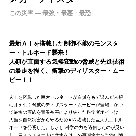
この災害 ― 最強・最悪・最恐
最新ＡＩを搭載した制御不能のモンスタ
ー・トルネード襲来！
人類が直面する気候変動の脅威と先進技術
の暴走を描く、衝撃のディザスター・ムー
ビー！！
ＡＩを搭載した巨大トルネードが自然をもて遊んだ人類
に牙をむく脅威のディザスター・ムービーが登場。かつ
て最愛の家族を竜巻被害により失った科学者ボイドは、
人類を自然災害から守るためAIを搭載した巨大人工トル
ネードを発明した。しかし 科学の力を過信したのが災い
し、巨大トルネードは暴走をはじめ英国全土を恐怖に陥