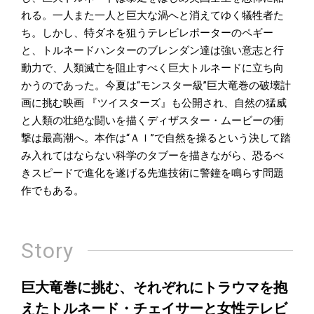
れる。一人また一人と巨大な渦へと消えてゆく犠牲者た
ち。しかし、特ダネを狙うテレビレポーターのペギー
と、トルネードハンターのブレンダン達は強い意志と行
動力で、人類滅亡を阻止すべく巨大トルネードに立ち向
かうのであった。今夏は“モンスター級”巨大竜巻の破壊計
画に挑む映画 『ツイスターズ』も公開され、自然の猛威
と人類の壮絶な闘いを描くディザスター・ムービーの衝
撃は最高潮へ。本作は“ＡＩ”で自然を操るという決して踏
み入れてはならない科学のタブーを描きながら、恐るべ
きスピードで進化を遂げる先進技術に警鐘を鳴らす問題
作でもある。
Story
巨大竜巻に挑む、それぞれにトラウマを抱
えたトルネード・チェイサーと女性テレビ