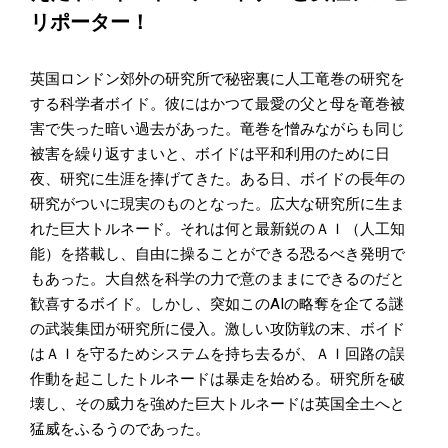
リポーター！
英国ロンドン郊外の研究所で秘密裏に人工竜巻の研究を
する科学者ボイド。彼にはかつて最愛の父と母を竜巻被
害で失った暗い過去があった。竜巻を憎みながらも同じ
被害を繰り返すまいと、ボイドは平和利用のために日
夜、研究に生涯を捧げてきた。ある日、ボイドの長年の
研究がついに現実のものとなった。広大な研究所に生ま
れた巨大トルネード。それは何と最新鋭のＡＩ（人工知
能）を搭載し、自由に操ることができる恐るべき発明で
もあった。大自然を科学の力で意のままにできるのだと
歓喜するボイド。しかし、突如このAIの略奪を企てる謎
の武装集団が研究所に侵入。激しい攻防戦の末、ボイド
はＡＩを守るためシステムを持ち去るが、ＡＩ回路の誤
作動を起こしたトルネードは暴走を始める。研究所を破
壊し、その威力を強めた巨大トルネードは英国全土へと
猛威をふるうのであった。