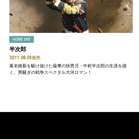
HOME ENT
半次郎
2011.08.03発売
幕末維新を駆け抜けた薩摩の快男児・中村半次郎の生涯を描
く、男騒ぎの戦争スペクタル大河ロマン！