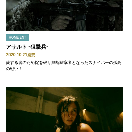
HOME ENT
アサルト -狙撃兵-
2020.10.21発売
愛する者のため掟を破り無断離隊者
となったスナイパーの孤高
の戦い！